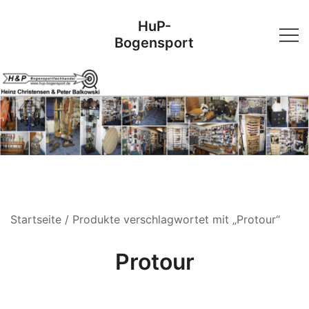
Skip
HuP-
to
Bogensport
content
Startseite
/ Produkte verschlagwortet mit „Protour“
Protour