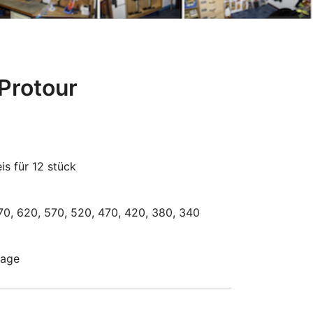
Protour
s für 12 stück
70, 620, 570, 520, 470, 420, 380, 340
rage