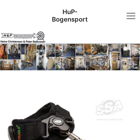
Skip
HuP-
to
Bogensport
content