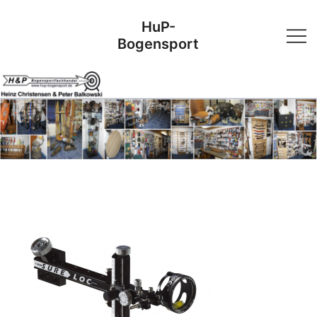
Skip
HuP-
to
Bogensport
content