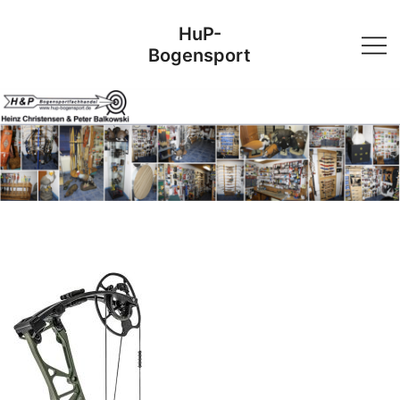
Skip
HuP-
to
Bogensport
content