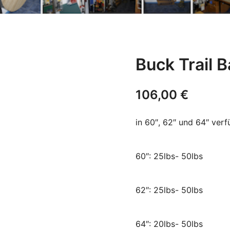
Buck Trail 
106,00
€
in 60″, 62″ und 64″ ver
60″: 25lbs- 50lbs
62″: 25lbs- 50lbs
64″: 20lbs- 50lbs