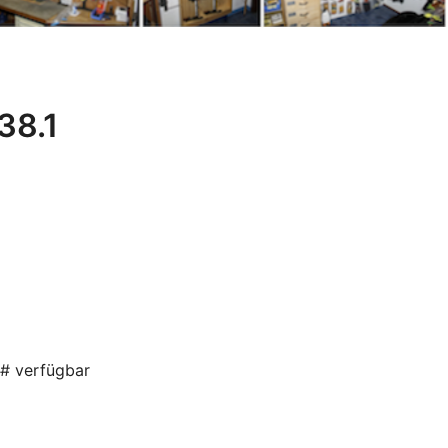
38.1
0# verfügbar