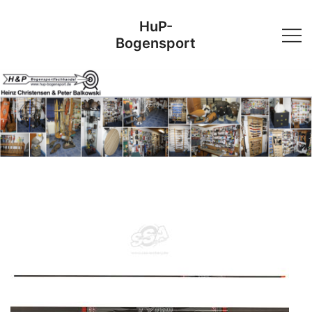
Skip
HuP-
to
Bogensport
content