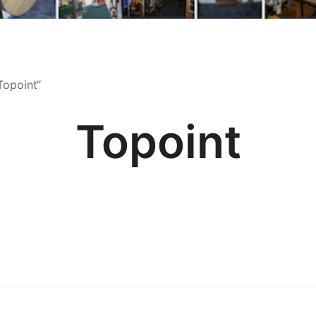
Topoint“
Topoint