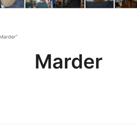
„Marder“
Marder