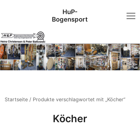
Skip
HuP-
to
Bogensport
content
Startseite
/ Produkte verschlagwortet mit „Köcher“
Köcher