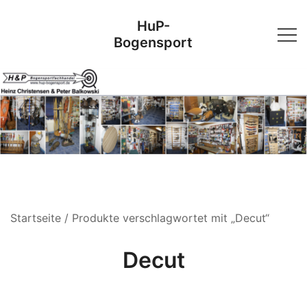
Skip
HuP-
to
Bogensport
content
Startseite
/ Produkte verschlagwortet mit „Decut“
Decut