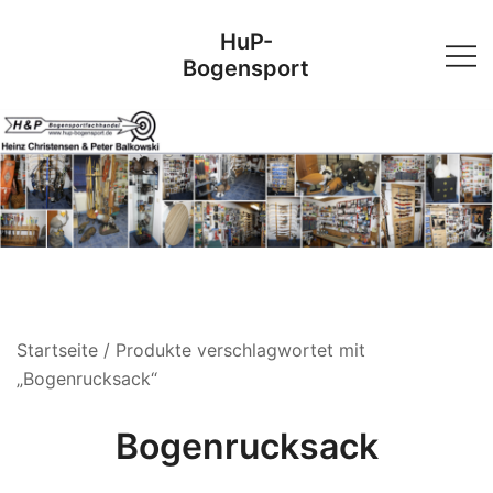
Skip
HuP-
to
Bogensport
content
Startseite
/ Produkte verschlagwortet mit
„Bogenrucksack“
Bogenrucksack