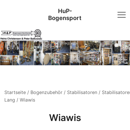
Skip
HuP-
to
Bogensport
content
Startseite
/
Bogenzubehör
/
Stabilisatoren
/
Stabilisatore
Lang
/ Wiawis
Wiawis