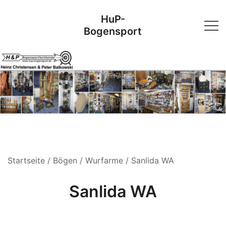
Skip
HuP-
to
Bogensport
content
Startseite
/
Bögen
/
Wurfarme
/ Sanlida WA
Sanlida WA