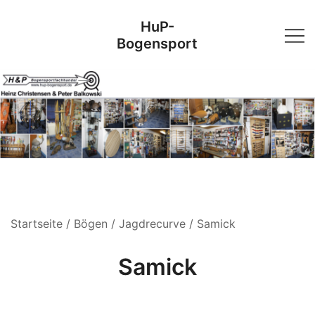
Skip
HuP-
to
Bogensport
content
Startseite
/
Bögen
/
Jagdrecurve
/ Samick
Samick