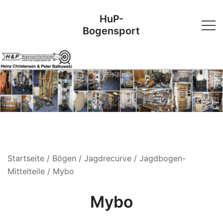
Skip
HuP-
to
Bogensport
content
Startseite
/
Bögen
/
Jagdrecurve
/
Jagdbogen-
Mittelteile
/ Mybo
Mybo