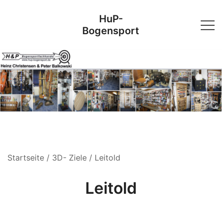
Skip
HuP-
to
Bogensport
content
Startseite
/
3D- Ziele
/ Leitold
Leitold